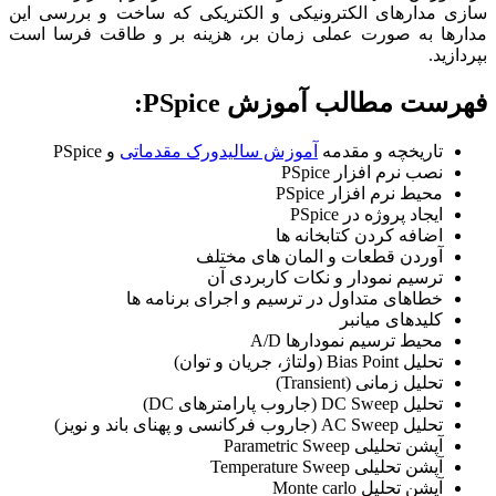
سازی مدارهای الکترونیکی و الکتریکی که ساخت و بررسی این
مدارها به صورت عملی زمان بر، هزینه بر و طاقت فرسا است
بپردازید.
فهرست مطالب آموزش PSpice:
تاریخچه و مقدمه
آموزش سالیدورک مقدماتی
و PSpice
نصب نرم افزار PSpice
محیط نرم افزار PSpice
ایجاد پروژه در PSpice
اضافه کردن کتابخانه ها
آوردن قطعات و المان های مختلف
ترسیم نمودار و نکات کاربردی آن
خطاهای متداول در ترسیم و اجرای برنامه ها
کلیدهای میانبر
محیط ترسیم نمودارها A/D
تحلیل Bias Point (ولتاژ، جریان و توان)
تحلیل زمانی (Transient)
تحلیل DC Sweep (جاروب پارامترهای DC)
تحلیل AC Sweep (جاروب فرکانسی و پهنای باند و نویز)
آپشن تحلیلی Parametric Sweep
آپشن تحلیلی Temperature Sweep
آپشن تحلیل Monte carlo