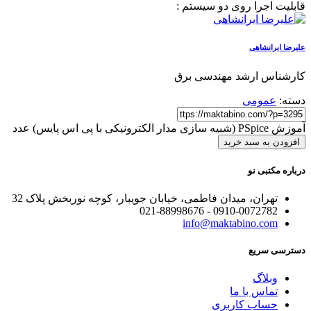
قابلیت اجرا روی دو سیستم :
علیرضا ایرانشاهی
کارشناس ارشد مهندسی برق
دسته:
عمومی
آموزش PSpice (شبیه سازی مدار الکترونیکی با پی اس پایس) عدد
افزودن به سبد خرید
درباره مکتبی نو
تهران، میدان فاطمی، خیابان جویبار، کوچه نوربخش پلاک 32
0910-0072782 - 021-88998676
info@maktabino.com
دسترسی سریع
وبلاگ
تماس با ما
حساب کاربری