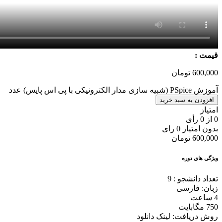
قیمت :
600,000
تومان
آموزش PSpice (شبیه سازی مدار الکترونیکی با پی اس پایس) عدد
افزودن به سبد خرید
امتیاز
0
از
0
رأی
بدون امتیاز
0 رای
600,000
تومان
ویژگی های دوره
تعداد دانشجو :
9
زبان: فارسی
4 ساعت
750 مگابایت
روش دریافت: لینک دانلود