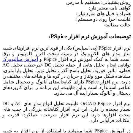
روش پشتیبانی: مستقیم با مدرس
گواهی نامه معتبر دارد
همراه با فایل های مورد نیاز :
قابلیت اجرا روی دو سیستم :
حالت مطالعه
توضیحات آموزش نرم افزار PSpice:
نرم افزار PSpice (پی اسپایس) یکی از قوی ترین نرم افزارهای شبیه
ساز مدار های الکترونیک در زمینه سخت افزار کامپیوتر و برق
است. شما به کمک آموزش نرم افزار PSpice و
آموزش سالیدورک
توانایی انجام تحلیل هایی از جمله تحلیل DC غیرخطی، تحلیل AC
خطی، آنالیز فوریه، تحلیل پاسخ گذرا، تحلیل نویز، تحلیل پارامتری،
مشاهده شکل موج ولتاژ و جریان در گره ها و شاخه های مختلف را
دارید. نرم افزار PSpice دارای کتابخانه‌های آنالوگ و دیجیتال شامل
عناصر استاندارد است و این قابلیت، این برنامه را برای کاربردهای
دیجیتال و آنالوگ بسیار ایده آل می سازد.
نرم افزار OrCAD PSpice قابلیت تحلیل انواع مدار های AC و DC
بسیار پیچیده را دارد. این نرم افزار کتابخانه بزرگی از چیپ های
سخت افزارها دارد. این نرم افزار سرعت، عملکرد، قدرت و
امکانات فراوانی دارد.
در آموزش PSpice شما میتوانید با استفاده از نرم افزار به شبیه