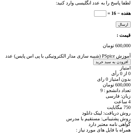
لطفا پاسخ را به عدد انگلیسی وارد کنید:
هفده − 16 =
قیمت :
600,000
تومان
آموزش PSpice (شبیه سازی مدار الکترونیکی با پی اس پایس) عدد
افزودن به سبد خرید
امتیاز
0
از
0
رأی
بدون امتیاز
0 رای
600,000
تومان
تعداد دانشجو :
9
زبان: فارسی
4 ساعت
750 مگابایت
روش دریافت: لینک دانلود
روش پشتیبانی: مستقیم با مدرس
گواهی نامه معتبر دارد
همراه با فایل های مورد نیاز :