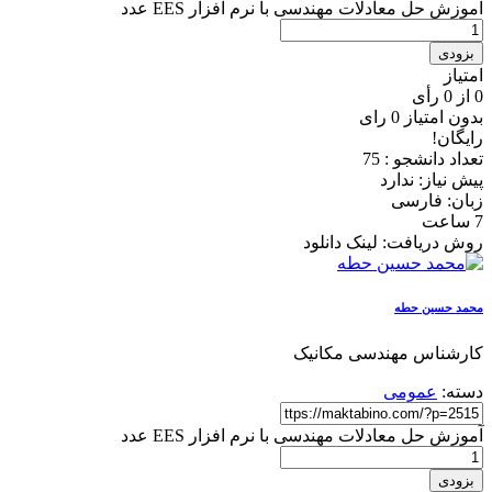
آموزش حل معادلات مهندسی با نرم افزار EES عدد
بزودی
امتیاز
0
از
0
رأی
بدون امتیاز
0 رای
رایگان!
تعداد دانشجو :
75
پیش نیاز: ندارد
زبان: فارسی
7 ساعت
روش دریافت: لینک دانلود
محمد حسین حطه
کارشناس مهندسی مکانیک
دسته:
عمومی
آموزش حل معادلات مهندسی با نرم افزار EES عدد
بزودی