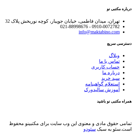
درباره مکتبی نو
تهران، میدان فاطمی، خیابان جویبار، کوچه نوربخش پلاک 32
0910-0072782 - 021-88998676
info@maktabino.com
دسترسی سریع
وبلاگ
تماس با ما
حساب کاربری
درباره ما
سبد خرید
استعلام گواهینامه
آموزش سالیدورک
همراه مکتبی نو باشید
تمامی حقوق مادی و معنوی این وب سایت برای مکتبینو محفوظ
است.سئو به سبک
سئودو