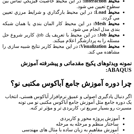
محیط Interaction:
در اين محيط خاصيت فيزيكي تماس بين
سطوح تعيين مي شود.
محیط Load:
در اين محيط بارگذاري و شرايط مرزي تعيين
مي گردد.
محیط Mesh:
در اين محيط كار المان بندي یا همان شبکه
بندی مدل انجام مي شود.
محیط Job:
در اين محيط با تعريف يك job، کاربر شروع حل
مسئله را به پردازشگر اعلام می­کند.
محیط Visualization:
در اين محيط كاربر نتايج شبیه سازی را
مشاهده مي كند.
نمونه ویدئوهای پکیج مقدماتی و پیشرفته آموزش
ABAQUS:
چرا دوره آموزش جامع آباکوس مکتبی نو؟
اگر دنبال یادگیری اصولی و عمیق نرم‌افزار آباکوس هستی، انتخاب
یک دوره جامع مثل آموزش جامع آباکوس مکتبی‌ نو می‌ تونه
مسیرت رو بسیار سریع‌ تر، کاربردی‌ تر و مؤثر تر کنه.
آموزش پروژه‌ محور و کاربردی
ساختار منظم و مرحله‌ به‌ مرحله
آموزش مفاهیم به زبان ساده با مثال‌ های مهندسی