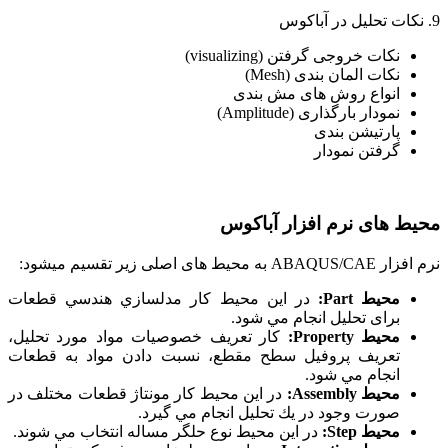
9. نکات تحلیل در آباکوس
نکات خروجی گرفتن (visualizing)
نکات المان بندی (Mesh)
انواع روش های مش بندی
نمودار بارگذاری (Amplitude)
پارتیشن بندی
گرفتن نمودار
محیط های نرم افزار آباکوس
نرم افزار ABAQUS/CAE به محیط ­های اصلی زیر تقسیم میشود:
محیط Part:
در اين محيط كار مدلسازي هندسي قطعات
برای تحلیل انجام مي شود.
محیط Property:
كار تعريف خصوصيات مواد مورد تحليل،
تعريف پروفيل سطح مقطع، نسبت دادن مواد به قطعات
انجام مي شود.
محیط Assembly:
در اين محيط كار مونتاژ قطعات مختلف در
صورت وجود در يك تحليل انجام مي گيرد.
محیط Step:
در اين محيط نوع حلگر مساله انتخاب مي شوند.