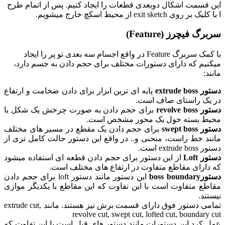
این قسمت اشکال دوبعدی قطعات را ایجاد کنیم. پس از اتمام طرح
ا با کلیک بر روی exit sketch از محیط اسکچ خارج میشویم.
سربرگ فیچرز (Feature)
با کمک سربرگ Feature در واقع اجسام سه بعدی تو پر را ایجاد
میکنیم که دارای دستورات مختلف برای حجم دادن به جسم دارد،
مانند:
دستور extrude boss
پایه ای ترین ابزار برای دادن ضخامت و ارتفاع
در یک راستای صاف است.
دستور revolve boss
برای حجم دادن به صورت چرخش یک شکل با
محیط بسته حول یک محور مشخص است.
دستور swept boss
برای حجم دادن یک مقطع در مسیر های مختلف
مانند خط راست، منحنی و.. در واقع این دستور حالت کامل تری از
دستور extrude boss است.
دستور Loft
از این دستور برای حجم دادن قطعه ای استفاده میشود
که دارای مقاطع متفاوت در ارتفاع های مختلف است.
دستورboss boundary
این دستور مانند دستور loft برای حجم دادن
مقاطع متفاوت است با این تفاوت که این مقاطع با یکدیگر موازی
نیستند.
تمامی دستور فوق دارای قسمت برش نیز هستند. مانند extrude cut,
revolve cut, swept cut, lofted cut, boundary cut
عمل کرد این دستورات مانند دستور های قبل است با این تفاوت که