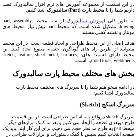
در این قسمت از مجموعه آموزش های نرم افزار سالیدورک قصد
داریم شما را با
محیط پارت (Part) سالیدورک
آشنا کنیم.
به طور کلی
آموزش سالیدورک
از سه محیط part, assembly,
drawing تشکیل شده است که محیط part پیش نیاز محیط های
مونتاژ و نقشه کشی هستند.
هدف اصلی از این محیط طراحی و ایجاد قطعه است. در این محیط
میتوانید از طریق راه های گوناگون اجسام متنوع ایجاد کنید. این
محیط دارای قسمت های: sketch, feature, sheet metal, surfaces,
mold tools, weldments,.. است.
بخش های مختلف محیط پارت سالیدورک
در ادامه میخواهیم شما را با سربرگ های مختلف محیط پارت
سالیدورک آشنا کنیم:
سربرگ اسکچ (Sketch)
سربرگ sketch درواقع پایه اساس طراحی است. در این قسمت
طرح دوبعدی قطعه را ایجاد می کنیم و بعد به کمک ابزارهای دیگر
میحط part به طرح مد نظر حجم می دهیم. برای این کار ابتدا باید یک
صفحه انتخاب کنیم سپس با کمک دستورات و ابزارالات طراحی در