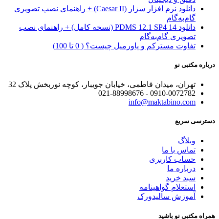
دانلود نرم افزار سزار (Caesar II) + راهنمای نصب تصویری
گام‌به‌گام
دانلود PDMS 12.1 SP4 14 (نسخه کامل) + راهنمای نصب
تصویری گام‌به‌گام
تفاوت مسترکم و پاورمیل چیست؟ ( 0 تا 100)
درباره مکتبی نو
تهران، میدان فاطمی، خیابان جویبار، کوچه نوربخش پلاک 32
0910-0072782 - 021-88998676
info@maktabino.com
دسترسی سریع
وبلاگ
تماس با ما
حساب کاربری
درباره ما
سبد خرید
استعلام گواهینامه
آموزش سالیدورک
همراه مکتبی نو باشید