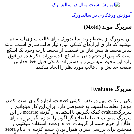
آموزش ورقکاری در سالیدورک
سربرگ مولد (Mold)
این سربرگ از محیط پارت سالیدورک برای قالب سازی استفاده
میشود که دارای ابزارهای کمکی مورد نیاز قالب سازی است. مانند
سایر محیط ها پیش نیاز این قسمت از محیط پارت وجود یک اسکچ
است که پس از حجم دادن به اسکچ با دستورات ذکر شده در فوق
وارد این محیط میشویم و با دستورات کمکی قبیل خط جدایش،
صفحه جدایش و ... قالب مورد نظر را ایجاد میکنیم.
سربرگ Evaluate
یکی از نکات مهم در نقشه کشی قطعات، اندازه گیری است. که در
مونتاژ قطعات اهمیت به خصوصی دارد. برای این کار میتوانیم از
سربرگevaluate کمک بگیریم. با استفاده از گزینه measure در این
سربرگ میتوانیم فاصله اضلاع گوناگون را اندازه بگیریم و یا برای
اطلاع از جرم جسم از گزینه mass properties استفاده میکنیم. و
همچنین برای بررسی میزان هموار بودن جسم گزینه ای بانام zebra