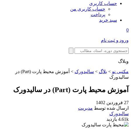
حساب کاربری
حساب کاربری من
پرداخت
سبد خرید
0
ورود و ثبت نام
وبلاگ
مکتبی نو
>
بلاگ
>
سالیدورک
>
آموزش محیط پارت (Part) در
سالیدورک
آموزش محیط پارت (Part) در سالیدورک
27 فروردین 1402
ارسال شده توسط
مدیریت
سالیدورک
4.61k بازدید