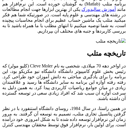
برنامه متلب (Matlab) به گوشتان خورده است. این نرم‌افزار هم
مانند
آموزش سالیدورک
یکی از بهترین ابزارها جهت انجام مطالعات
در رشته­ های مهندسی و علوم پایه است. در صورتیکه شما هم فکر
می­کنید متلب یک ماشین حساب عظیم برای انجام محاسبات پیچیده
است، به شما توصیه می­کنیم تا انتهای مطلب با ما همراه باشید تا به
بررسی کاربردها و جنبه­ های مختلف آن بپردازیم.
تاریخچه متلب
در اواخر دهه 70 میلادی، شخصی به نام Cleve Moler (کلیو مولر) که
رئیس بخش علوم کامپیوتر دانشگاه دانشگاه نیو مکزیکو بود، این
برنامه را برای یادگیری مباحثی به دانش آموزان خود طراحی کرد.
رفته رفته آوازه این برنامه به سایر دانشگاه ­ها رسید و علاقمندان
زیادی در میان جوامع ریاضیات کاربردی پیدا کرد. به همین دلیل به
سرعت آوازه آن سبب شد که افراد زیادی سعی در توسعه گسترده
آن داشته باشند.
در همین راستا، در سال 1984، روسای دانشگاه استنفورد با در نظر
گرفتن پتانسیل تجاری متلب، تصمیم به توسعه آن گرفتند. به مرور
زمان این نرم‌افزار توسعه داده شده تا به شکل امروزی خود درآمده
است. برای اولین بار، نرم‌افزار فوق توسط محققان مهندسی کنترل