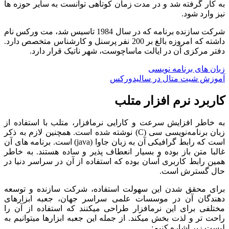
به کار گرفته شد و در مدت زمان کوتاهی توانست به سایر حوزه ­ها
نیز وارد شود.
شرکت سازنده برنامه که در سال 1984 تاسیس شد، مت ورکس نام
داشته که امروزه بالغ بر 200 نفر پرسنل و کارشناس متخصص دارد.
دفتر مرکزی آن در ایالت ماساچوست، شهر ناتیک قرار دارد.
زبان های برنامه نویسی
آموزش شیت متال در سالیدورکس
کاربرد نرم افزار متلب
به خاطر افزایش سرعت و کارایی نرم­افزار، متلب با استفاده از
زبان برنامه‌نویسی سی (C) نوشته شده است. همچنین لازم به ذکر
است که رابط گرافیکی آن به زبان جاوا (java) است. برنامه ­های آن
غالبا متن باز بوده و بسیار انعطاف پذیر و ساده هستند. به خاطر
همین رابط کاربری آسان بوده که استفاده از آن در سراسر دنیا در
حال گسترش است.
برای محقق شدن این سهولت استفاده، شرکت سازنده و توسعه
دهندگان آن در موسسات علمی سراسر جهان، جعبه ابزارهای
مختلفی برای این نرم­افزار طراحی می­کنند که استفاده از آن را
راحت تر و لذت بخش می­کند. از جمله این جعبه ابزارها می­توانیم به
لیست زیر اشاره کنیم: