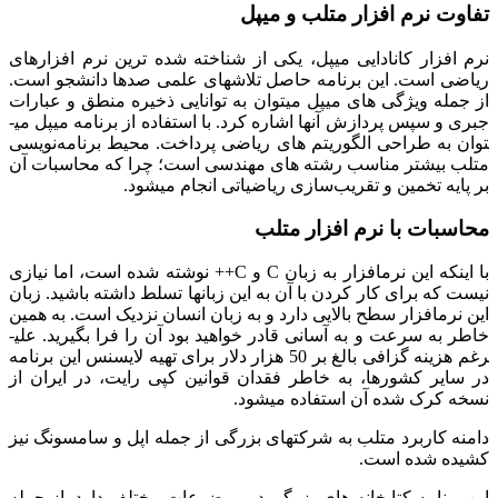
تفاوت نرم افزار متلب و میپل
نرم ­افزار کانادایی میپل، یکی از شناخته شده ترین نرم ­افزارهای
ریاضی است. این برنامه حاصل تلاش­های علمی صدها دانشجو است.
از جمله ویژگی ­های میپل می­توان به توانایی ذخیره منطق و عبارات
جبری و سپس پردازش آن­ها اشاره کرد. با استفاده از برنامه میپل می­
توان به طراحی الگوریتم ­های ریاضی پرداخت. محیط برنامه‌نویسی
متلب بیشتر مناسب رشته ­های مهندسی است؛ چرا که محاسبات آن
بر پایه تخمین و تقریب‌سازی ریاضیاتی انجام می­شود.
محاسبات با نرم افزار متلب
با اینکه این نرم­افزار به زبان C و C++ نوشته شده است، اما نیازی
نیست که برای کار کردن با آن به این زبان­ها تسلط داشته باشید. زبان
این نرم­افزار سطح بالایی دارد و به زبان انسان نزدیک است. به همین
خاطر به سرعت و به آسانی قادر خواهید بود آن را فرا بگیرید. علی­
رغم هزینه گزافی بالغ بر 50 هزار دلار برای تهیه لایسنس این برنامه
در سایر کشورها، به خاطر فقدان قوانین کپی رایت، در ایران از
نسخه کرک شده آن استفاده می­شود.
دامنه کاربرد متلب به شرکت­های بزرگی از جمله اپل و سامسونگ نیز
کشیده شده است.
این برنامه کتابخانه­ های بزرگی در موضوعات مختلف دارد. از جمله