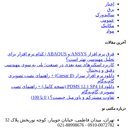
اخبار
برق
سالیدورک
عمومی
مکانیک
مواد
آخرین مقالات
فرق نرم افزار ANSYS و ABAQUS | کدام نرم افزار برای
تحلیل مهندسی بهتر است؟
کاربرد اسکنرهای سه‌ بعدی در صنعت؛ پلی به سوی مهندسی
دقیق و دیجیتال
دانلود نرم افزار سزار (Caesar II) + راهنمای نصب تصویری
گام‌به‌گام
دانلود PDMS 12.1 SP4 14 (نسخه کامل) + راهنمای نصب
تصویری گام‌به‌گام
تفاوت مسترکم و پاورمیل چیست؟ ( 0 تا 100)
درباره مکتبی نو
تهران، میدان فاطمی، خیابان جویبار، کوچه نوربخش پلاک 32
0910-0072782 - 021-88998676