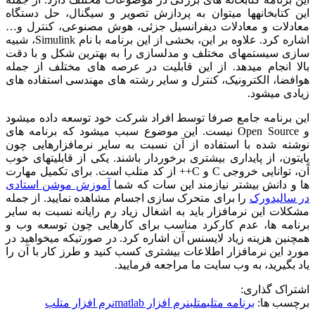
این کتابخانه­ها می­توان به پردازش تصویر و سیگنال، حل دستگاه
معادلات و معادلات دیفرانسیل جزئی، هوش مصنوعی، کنترل و…
اشاره کرد. علاوه بر این، بخشی از این برنامه با نام Simulink، شبیه
سازی سیستم­های مختلف و مدلسازی را به بهترین شکل و با دقت
بالا انجام می­دهد. از این قابلیت در عرصه ­های مختلف از جمله
هوافضا، الکترونیک، کنترل و سایر رشته ­های مهندسی استفاده ­های
زیادی می­شود.
این برنامه جامع صرفا توسط افراد شرکت خود توسعه داده می­شود
و Open Source نیست. این موضوع سبب می­شود که برنامه­ های
نوشته شده با استفاده از آن نسبت به سایر نرم­افزارهایی چون
پایتون، از پایداری بیشتری برخوردار باشند. یکی از قابلیت­های خوب
آن، توانایی خروجی C و C++ از کد متلب است. برای تکمیل مهارت
ها و دانش بیشتر نیازمند این سات که شما
آموزش موشن استادی
در سالیدورک
را برای متحرک سازی اجسام مشاهده نمایید. از جمله
مشکلات این نرم­افزار باید به اشغال زیاد رم رایانه نسبت به سایر
برنامه­ ها، عدم کارکرد مناسب برای کارهایی چون توسعه وب و
همچنین هزینه زیاد لایسنس آن اشاره کرد. در صورتیکه می­خواهید در
مورد این نرم­افزار اطلاعات بیشتری کسب کنید و طرز کار با آن را
یاد بگیرید، به وب سایت ما مراجعه فرمایید.
اشتراک گذاری:
برچسب ها:
برنامه متلب
متلب
نرم افزار matlab
نرم افزار متلب