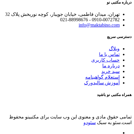
درباره مکتبی نو
تهران، میدان فاطمی، خیابان جویبار، کوچه نوربخش پلاک 32
0910-0072782 - 021-88998676
info@maktabino.com
دسترسی سریع
وبلاگ
تماس با ما
حساب کاربری
درباره ما
سبد خرید
استعلام گواهینامه
آموزش سالیدورک
همراه مکتبی نو باشید
تمامی حقوق مادی و معنوی این وب سایت برای مکتبینو محفوظ
است.سئو به سبک
سئودو