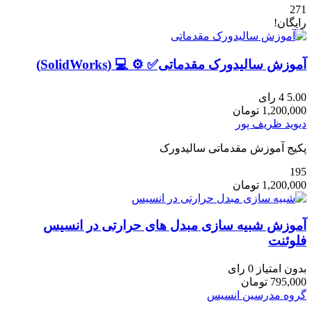
271
رایگان!
آموزش سالیدورک مقدماتی✅ ⚙️ 💻 (SolidWorks)
5.00
4 رای
1,200,000
تومان
دیوید ظریف پور
پکیج آموزش مقدماتی سالیدورک
195
1,200,000
تومان
آموزش شبیه سازی مبدل‌ های حرارتی در انسیس
فلوئنت
بدون امتیاز
0 رای
795,000
تومان
گروه مدرسین انسیس