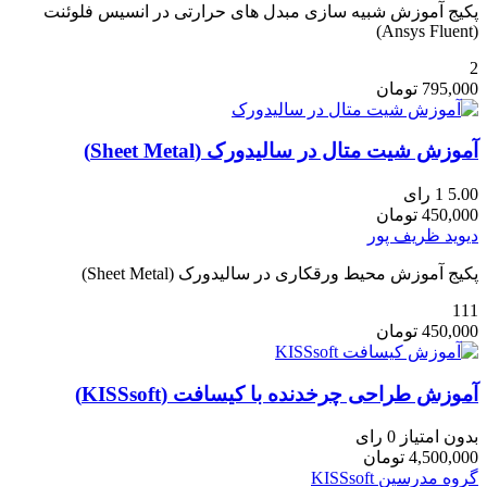
پکیج آموزش شبیه سازی مبدل های حرارتی در انسیس فلوئنت
(Ansys Fluent)
2
795,000
تومان
آموزش شیت متال در سالیدورک (Sheet Metal)
5.00
1 رای
450,000
تومان
دیوید ظریف پور
پکیج آموزش محیط ورقکاری در سالیدورک (Sheet Metal)
111
450,000
تومان
آموزش طراحی چرخدنده با کیسافت (KISSsoft)
بدون امتیاز
0 رای
4,500,000
تومان
گروه مدرسین KISSsoft