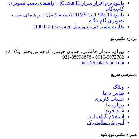
دانلود نرم افزار سزار (Caesar II) + راهنمای نصب تصویری
گام‌به‌گام
دانلود PDMS 12.1 SP4 14 (نسخه کامل) + راهنمای نصب
تصویری گام‌به‌گام
تفاوت مسترکم و پاورمیل چیست؟ ( 0 تا 100)
درباره مکتبی نو
تهران، میدان فاطمی، خیابان جویبار، کوچه نوربخش پلاک 32
0910-0072782 - 021-88998676
info@maktabino.com
دسترسی سریع
وبلاگ
تماس با ما
حساب کاربری
درباره ما
سبد خرید
استعلام گواهینامه
آموزش سالیدورک
همراه مکتبی نو باشید