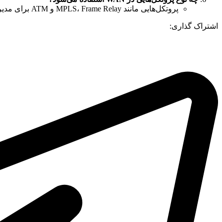
پروتکل‌هایی مانند MPLS، Frame Relay و ATM برای مدیریت و هدایت ترافیک شبکه‌های WAN استفاده می‌شوند.
اشتراک گذاری: