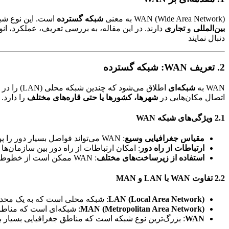
WAN (Wide Area Network) به معنی
شبکه گسترده
است. این نوع شبکه
بین‌المللی
و
تجاری
دارند. در این مقاله، به بررسی تعریف، عملکرد، انواع، کاربردها و مزایا و معایب WAN پردا
دنبال نمایند
2. تعریف WAN: شبکه گسترده
WAN به
شبکه‌ای
اطلاق می‌شود که چندین شبکه محلی (LAN) را در مکان‌های مختلف به هم متصل می‌کند. برخلاف LAN که به یک منطقه محدود مانند یک ساختمان یا دفتر کار محدود است،
اتصال مکان‌هایی در
شهرها، کشورها یا حتی قاره‌های مختلف
را دارد.
2.1 ویژگی‌های شبکه WAN
مقیاس جغرافیایی وسیع
: WAN می‌تواند فواصل بسیار دور را پوشش دهد و شبکه‌های مختلف را در مناطق جغرافیایی مختلف به هم متصل کند.
ارتباطات از راه دور
: امکان ارتباطات از راه دور بین سازمان‌ها 
استفاده از زیرساخت‌های مختلف
: WAN ممکن است از خطوط تلفن، کابل فیبر نوری، ماهواره‌ها یا اینترنت عمومی برای ارتباط استفاده کند.
2.2 تفاوت WAN با LAN و MAN
LAN (Local Area Network)
: شبکه محلی است که به یک محدو
MAN (Metropolitan Area Network)
: شبکه‌ای است که مناطق شهری یا بزرگ‌تر از N
WAN
: بزرگ‌ترین نوع شبکه است که مناطق جغرافیایی بسیار بزرگ را پ