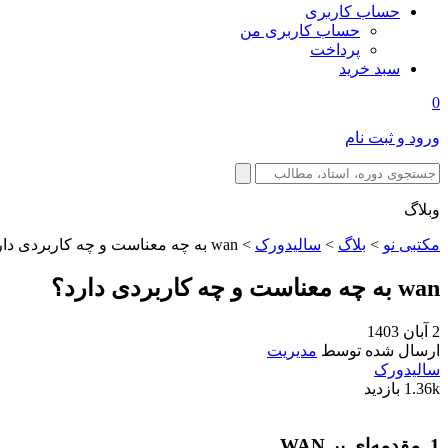
حساب کاربری
حساب کاربری من
پرداخت
سبد خرید
0
ورود و ثبت نام
وبلاگ
مکتبی نو
>
بلاگ
>
سالیدورک
>
wan به چه معناست و چه کاربردی دارد؟
wan به چه معناست و چه کاربردی دارد؟
2 آبان 1403
ارسال شده توسط
مدیریت
سالیدورک
1.36k بازدید
1. مقدمه‌ای بر WAN