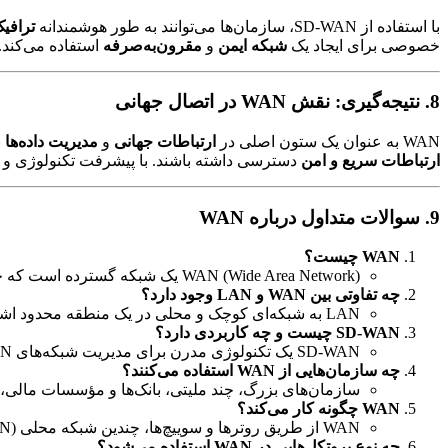
با استفاده از SD-WAN، سازمان‌ها می‌توانند به طور هوشمندانه
ترافی
خصوصی برای ایجاد یک
شبکه ایمن
و
مقرون‌به‌صرفه
استفاده می‌کند.
8. نتیجه‌گیری: نقش WAN در اتصال جهانی
WAN به عنوان یک ستون اصلی در
ارتباطات جهانی
و
مدیریت داده‌ها
ن
ارتباطات سریع و امن
دسترسی داشته باشند. با پیشرفت تکنولوژی و ظهور SD-WAN، این شبکه‌ها حتی بهینه‌تر و کارآمد
9. سوالات متداول درباره WAN
WAN چیست؟
WAN (Wide Area Network) یک شبکه گسترده است که چندین شبکه محلی (LAN) را در مکان‌های جغرافیایی مختلف به هم متصل می‌کند.
چه تفاوتی بین WAN و LAN وجود دارد؟
LAN به شبکه‌ای کوچک و محلی در یک منطقه محدود اشاره دارد، در حالی که WAN یک شبکه بزرگ و گسترده است که مکان‌های جغرافیایی دور از هم را به هم متصل می‌کند.
SD-WAN چیست و چه کاربردی دارد؟
SD-WAN یک تکنولوژی مدرن برای مدیریت شبکه‌های WAN است که به بهینه‌سازی ترافیک شبکه، افزایش امنیت و کاهش هزینه‌ها کمک می‌کند.
چه سازمان‌هایی از WAN استفاده می‌کنند؟
سازمان‌های بزرگ، چند ملیتی، بانک‌ها و مؤسسات مالی، و همچنین شرکت‌های تجارت الکترونیک از WAN
WAN چگونه کار می‌کند؟
WAN از طریق روترها و سوییچ‌ها، چندین شبکه محلی (LAN) را از طریق زیرساخت‌های مختلف مانند خطوط تلفن، فیبر نوری، اینترنت یا ماهواره به هم متصل می‌کند.
چه نوع پروتکل‌هایی در WAN استفاده می‌شود؟