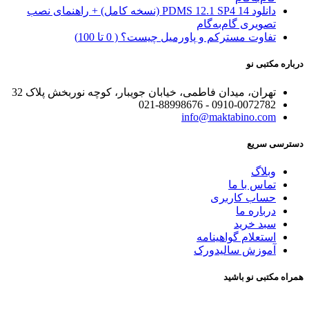
دانلود PDMS 12.1 SP4 14 (نسخه کامل) + راهنمای نصب
تصویری گام‌به‌گام
تفاوت مسترکم و پاورمیل چیست؟ ( 0 تا 100)
درباره مکتبی نو
تهران، میدان فاطمی، خیابان جویبار، کوچه نوربخش پلاک 32
0910-0072782 - 021-88998676
info@maktabino.com
دسترسی سریع
وبلاگ
تماس با ما
حساب کاربری
درباره ما
سبد خرید
استعلام گواهینامه
آموزش سالیدورک
همراه مکتبی نو باشید