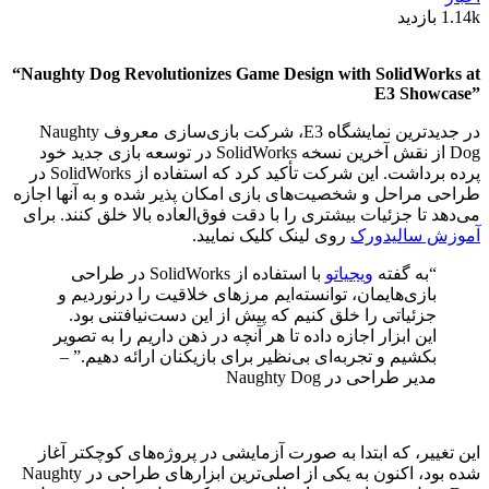
1.14k بازدید
“Naughty Dog Revolutionizes Game Design with SolidWorks at
E3 Showcase”
در جدیدترین نمایشگاه E3، شرکت بازی‌سازی معروف Naughty
Dog از نقش آخرین نسخه SolidWorks در توسعه بازی جدید خود
پرده برداشت. این شرکت تأکید کرد که استفاده از SolidWorks در
طراحی مراحل و شخصیت‌های بازی امکان پذیر شده و به آنها اجازه
می‌دهد تا جزئیات بیشتری را با دقت فوق‌العاده بالا خلق کنند. برای
آموزش سالیدورک
روی لینک کلیک نمایید.
“به گفته
ویجیاتو
با استفاده از SolidWorks در طراحی
بازی‌هایمان، توانسته‌ایم مرزهای خلاقیت را درنوردیم و
جزئیاتی را خلق کنیم که پیش از این دست‌نیافتنی بود.
این ابزار اجازه داده تا هر آنچه در ذهن داریم را به تصویر
بکشیم و تجربه‌ای بی‌نظیر برای بازیکنان ارائه دهیم.” –
مدیر طراحی در Naughty Dog
این تغییر، که ابتدا به صورت آزمایشی در پروژه‌های کوچکتر آغاز
شده بود، اکنون به یکی از اصلی‌ترین ابزارهای طراحی در Naughty